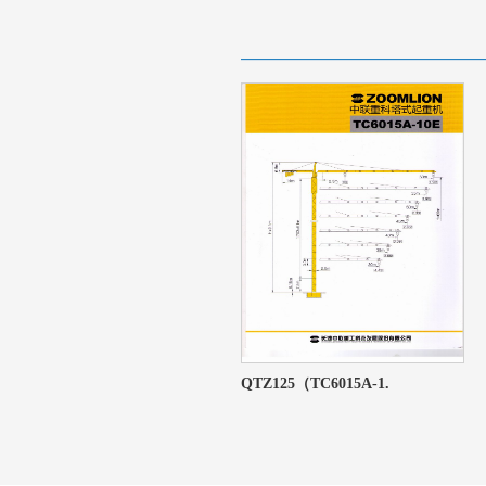
QTZ160（TC7013-10.
QTZ125（TC6015A-1.