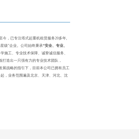
至今，已专注塔式起重机租赁服务20多年,
星级”企业。公司始终秉承
“安全、专业、
科学施工、专业技术保障、诚挚诚信服务、
砺炼打造出一只强有力的专业技术团队，
发展战略的指引下，目前本公司已拥有员工
百余起，业务范围遍及北京、天津、河北、沈